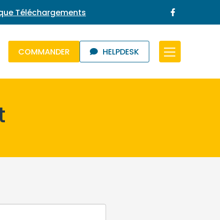
ique Téléchargements
COMMANDER
HELPDESK
t