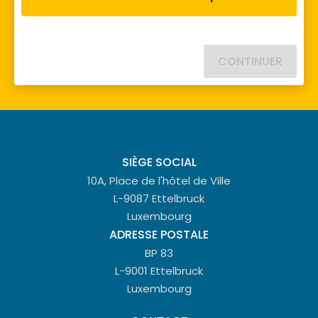
CONTINUER
SIÈGE SOCIAL
10A, Place de l'hôtel de Ville
L-9087 Ettelbruck
Luxembourg
ADRESSE POSTALE
BP 83
L-9001 Ettelbruck
Luxembourg