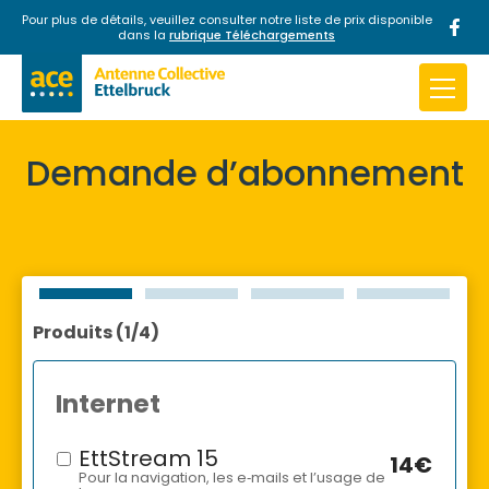
Pour plus de détails, veuillez consulter notre liste de prix disponible
dans la
rubrique Téléchargements
Passer au contenu
INTERNET
TV
OFFRE COMBINÉE
Demande d’abonnement
Actualités
A propos
Produits (1/4)
Téléchargements
Internet
Contact
EttStream 15
14€
Pour la navigation, les e‑mails et l’usage de