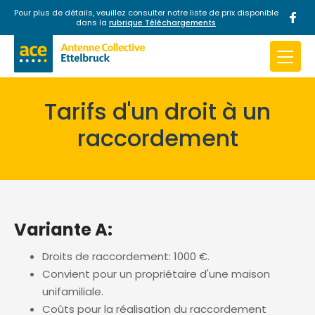
Pour plus de détails, veuillez consulter notre liste de prix disponible
dans la
rubrique Téléchargements
Passer au contenu
INTERNET
TV
OFFRE COMBINÉE
Tarifs d'un droit à un
raccordement
Actualités
A propos
Variante A:
Téléchargements
Droits de raccordement: 1000 €.
Contact
Convient pour un propriétaire d'une maison
unifamiliale.
Coûts pour la réalisation du raccordement