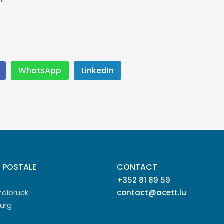
WhatsApp
LinkedIn
 POSTALE
CONTACT
+352 81 89 59
telbruck
contact@acett.lu
urg